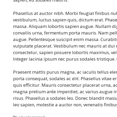
Phasellus at auctor nibh. Morbi feugiat finibus nu
vestibulum, luctus sapien quis, dictum erat. Phase
massa. Aliquam lobortis sapien augue. Nullam dign
convallis urna, fermentum porta mauris. Nam pelle
augue. Pellentesque suscipit enim massa. Curabi
vulputate placerat. Vestibulum nec mauris at dui m
consectetur, sapien posuere lobortis maximus, veli
Integer lacinia ipsum nec purus sodales tristique.
Praesent mattis purus magna, ac iaculis tellus e
porta consequat, sodales ac elit. Phasellus vitae e
quis efficitur. Mauris consectetur placerat urna, 
magna pretium ante imperdiet, ac varius augue in
risus. Phasellus a sodales leo. Donec blandit mass
leo sapien, molestie a auctor non, venenatis finibu
Categorieën