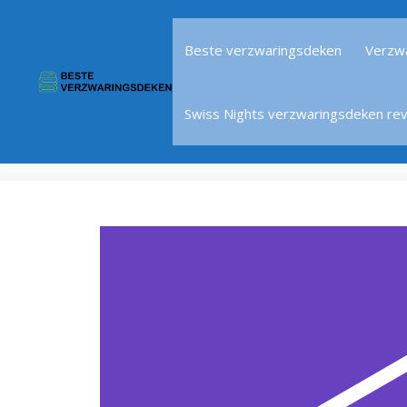
Ga
naar
Beste verzwaringsdeken
Verzw
de
inhoud
Swiss Nights verzwaringsdeken re