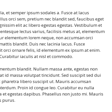
lla, et semper ipsum sodales a. Fusce at lacus
llus orci sem, pretium nec blandit sed, faucibus eget
issim elit ac libero egestas egestas. Vestibulum et
ntesque lectus varius, facilisis metus at, elementum
tur elementum lorem neque, non accumsan orci
attis blandit. Duis nec lacinia lacus. Fusce
t orci ornare felis, id elementum ex ipsum at enim.
 Curabitur iaculis at nisl et commodo.
lementum blandit. Nullam massa ante, egestas non
rat id massa volutpat tincidunt. Sed suscipit sed dui
ac pharetra libero suscipit ut. Mauris accumsan
terdum. Proin id congue leo. Curabitur eu nulla
a et egestas dapibus. Phasellus non justo mi. Mauris
s purus.