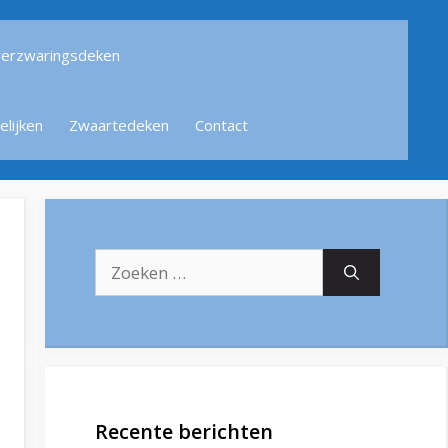
verzwaringsdeken
lijken
Zwaartedeken
Contact
Zoek
naar:
Recente berichten