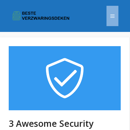
Ga
naar
Menu
de
inhoud
3 Awesome Security